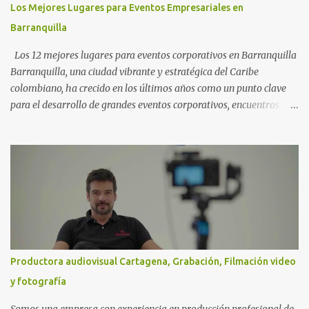
Los Mejores Lugares para Eventos Empresariales en
Barranquilla
Los 12 mejores lugares para eventos corporativos en Barranquilla
Barranquilla, una ciudad vibrante y estratégica del Caribe
colombiano, ha crecido en los últimos años como un punto clave
para el desarrollo de grandes eventos corporativos, encuentros
institucionales, ferias y congresos . Gracias a su conectividad,
infraestructura moderna y calidez humana, cada vez más
empresas eligen esta ciudad como el escenario ideal para sus
celebraciones y reuniones. Si estás planeando un evento
importante, aquí te compartimos una guía cercana y detallada de
12 lugares destacados en Barranquilla , con información útil que te
ayudará a tomar una decisión acertada. 1. Puerta de Oro - Centro
de Eventos del Caribe 📍 Dirección: Vía 40 #79B-06, Barranquilla.
Ubicado junto al río Magdalena, Puerta de Oro es el epicentro de
Productora audiovisual Cartagena, Grabación, Filmación video
las grandes ferias y congresos internacionales. Aquí se han
y fotografía
realizado eventos como Expocaribe, Sabor Barranquilla y
congresos médicos internacionales. Con una capacidad para más