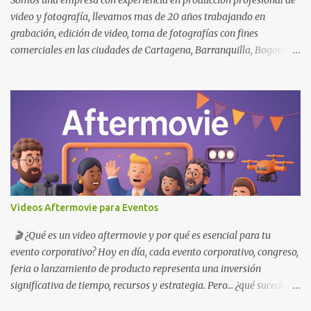
Somos una empresa con experiencia en producción profesional de
d...
video y fotografía, llevamos mas de 20 años trabajando en
grabación, edición de video, toma de fotografías con fines
comerciales en las ciudades de Cartagena, Barranquilla, Bogotá y
Santa Marta . Contacto y Whatsapp: +57 3005612485 Contamos
con profesionales especializados en las areas de Cine y TV,
Fotografía, Publicidad y Marketing, además de equipos de última
tecnología para el desarrollo de proyectos audiovisuales de
impacto para la industria colombiana e internacional 🎥 Videos
Corporativos y Publicitarios en Cartagena Posiciona tu empresa
con contenido audiovisual de alto nivel 📹 Impacta, convence y
vende con video Hoy más que nunca, las marcas necesitan
conectar con sus públicos de forma visual, clara y poderosa. En
Videos Aftermovie para Eventos
Cartagena , una ciudad llena de historia, turismo y crecimiento
empresarial, un video profesional puede marcar la diferencia
🎬 ¿Qué es un video aftermovie y por qué es esencial para tu
entre ser invisible o inolvidable. En Primedest , cre...
evento corporativo? Hoy en día, cada evento corporativo, congreso,
feria o lanzamiento de producto representa una inversión
significativa de tiempo, recursos y estrategia. Pero… ¿qué sucede
después de que terminan las luces, los discursos y el networking?