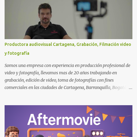
celebraciones y reuniones. Si estás planeando un evento
importante, aquí te compartimos una guía cercana y detallada de
12 lugares destacados en Barranquilla , con información útil que te
ayudará a tomar una decisión acertada. 1. Puerta de Oro - Centro
de Eventos del Caribe 📍 Dirección: Vía 40 #79B-06, Barranquilla.
Ubicado junto al río Magdalena, Puerta de Oro es el epicentro de
Productora audiovisual Cartagena, Grabación, Filmación video
las grandes ferias y congresos internacionales. Aquí se han
y fotografía
realizado eventos como Expocaribe, Sabor Barranquilla y
congresos médicos internacionales. Con una capacidad para más
Somos una empresa con experiencia en producción profesional de
d...
video y fotografía, llevamos mas de 20 años trabajando en
grabación, edición de video, toma de fotografías con fines
comerciales en las ciudades de Cartagena, Barranquilla, Bogotá y
Santa Marta . Contacto y Whatsapp: +57 3005612485 Contamos
con profesionales especializados en las areas de Cine y TV,
Fotografía, Publicidad y Marketing, además de equipos de última
tecnología para el desarrollo de proyectos audiovisuales de
impacto para la industria colombiana e internacional 🎥 Videos
Corporativos y Publicitarios en Cartagena Posiciona tu empresa