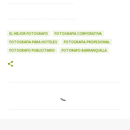
fotografía profesional para empresas Barranquilla,
cobertura de lanzamientos corporativos Barranquilla
EL MEJOR FOTOGRAFO
FOTOGRAFIA CORPORATIVA
FOTOGRAFIA PARA HOTELES
FOTOGRAFIA PROFESIONAL
FOTOGRAFO PUBLICITARIO
FOTORAFO BARRANQUILLA
C
o
m
e
n