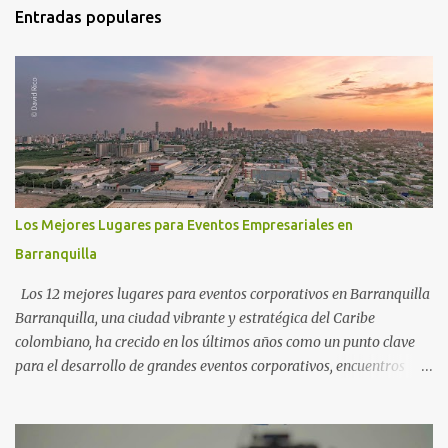
t
Entradas populares
a
r
i
o
s
Los Mejores Lugares para Eventos Empresariales en
Barranquilla
Los 12 mejores lugares para eventos corporativos en Barranquilla
Barranquilla, una ciudad vibrante y estratégica del Caribe
colombiano, ha crecido en los últimos años como un punto clave
para el desarrollo de grandes eventos corporativos, encuentros
institucionales, ferias y congresos . Gracias a su conectividad,
infraestructura moderna y calidez humana, cada vez más
empresas eligen esta ciudad como el escenario ideal para sus