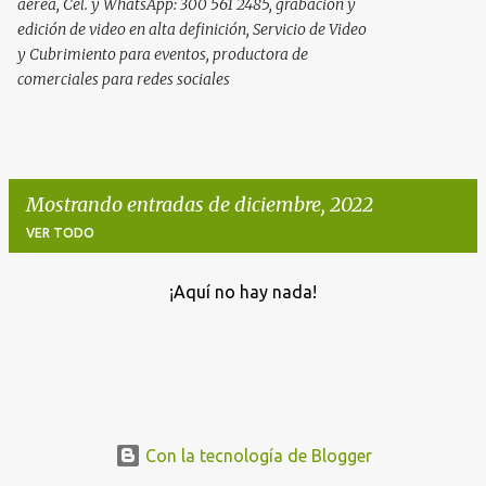
aérea, Cel. y WhatsApp: 300 561 2485, grabación y
edición de video en alta definición, Servicio de Video
y Cubrimiento para eventos, productora de
comerciales para redes sociales
Mostrando entradas de diciembre, 2022
VER TODO
¡Aquí no hay nada!
E
n
t
r
a
d
Con la tecnología de Blogger